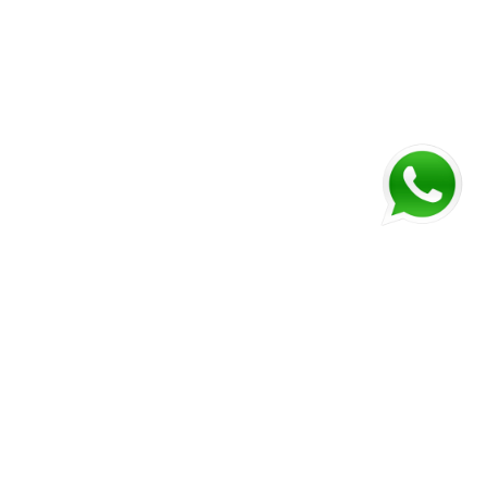
.
.
.